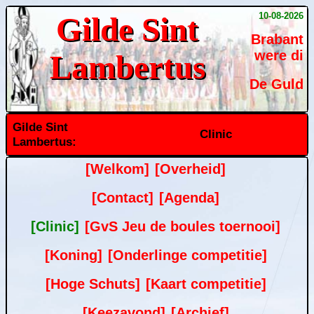
10-08-2026
Gilde Sint
Brabant
were di
Lambertus
De Guld
Gilde Sint
Clinic
Lambertus:
[Welkom]
[Overheid]
[Contact]
[Agenda]
[Clinic]
[GvS Jeu de boules toernooi]
[Koning]
[Onderlinge competitie]
[Hoge Schuts]
[Kaart competitie]
[Keezavond]
[Archief]