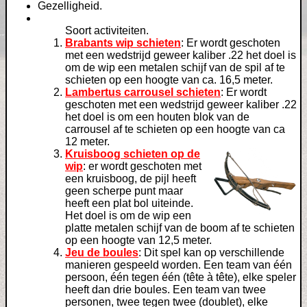
Gezelligheid.
Soort activiteiten.
Brabants wip schieten
: Er wordt geschoten
met een wedstrijd geweer kaliber .22 het doel is
om de wip een metalen schijf van de spil af te
schieten op een hoogte van ca. 16,5 meter.
Lambertus carrousel schieten
: Er wordt
geschoten met een wedstrijd geweer kaliber .22
het doel is om een houten blok van de
carrousel af te schieten op een hoogte van ca
12 meter.
Kruisboog schieten op de
wip
: er wordt geschoten met
een kruisboog, de pijl heeft
geen scherpe punt maar
heeft een plat bol uiteinde.
Het doel is om de wip een
platte metalen schijf van de boom af te schieten
op een hoogte van 12,5 meter.
Jeu de boules
: Dit spel kan op verschillende
manieren gespeeld worden. Een team van één
persoon, één tegen één (tête à tête), elke speler
heeft dan drie boules. Een team van twee
personen, twee tegen twee (doublet), elke